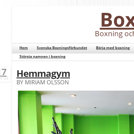
Bo
Boxning oc
Hem
Svenska Boxningsförbundet
Börja med boxning
Största namnen i boxning
17
Hemmagym
v
'22
BY MIRIAM OLSSON