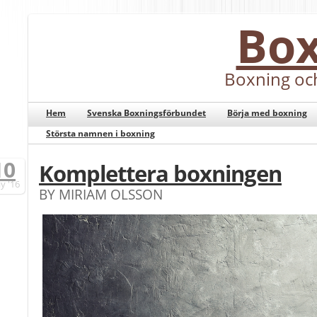
Bo
Boxning oc
Hem
Svenska Boxningsförbundet
Börja med boxning
Största namnen i boxning
10
Komplettera boxningen
y
'16
BY MIRIAM OLSSON