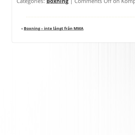
Categories:
Boxning
|
Comments Off
on Kompl
«
Boxning – inte långt från MMA