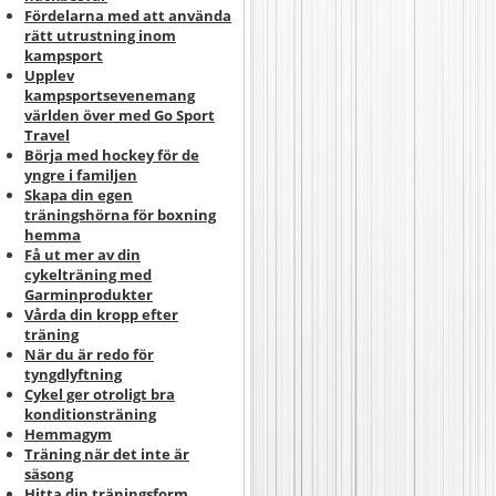
Fördelarna med att använda
rätt utrustning inom
kampsport
Upplev
kampsportsevenemang
världen över med Go Sport
Travel
Börja med hockey för de
yngre i familjen
Skapa din egen
träningshörna för boxning
hemma
Få ut mer av din
cykelträning med
Garminprodukter
Vårda din kropp efter
träning
När du är redo för
tyngdlyftning
Cykel ger otroligt bra
konditionsträning
Hemmagym
Träning när det inte är
säsong
Hitta din träningsform