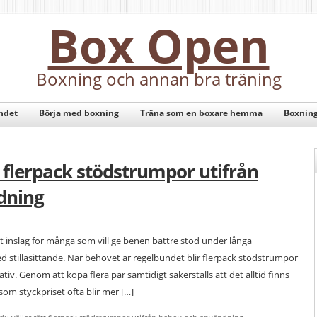
Box Open
Boxning och annan bra träning
ndet
Börja med boxning
Träna som en boxare hemma
Boxnin
t flerpack stödstrumpor utifrån
dning
rt inslag för många som vill ge benen bättre stöd under långa
ed stillasittande. När behovet är regelbundet blir flerpack stödstrumpor
tiv. Genom att köpa flera par samtidigt säkerställs att det alltid finns
som styckpriset ofta blir mer […]