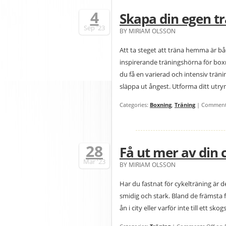
4
Skapa din egen t
Sep
'23
BY MIRIAM OLSSON
Att ta steget att träna hemma är bå
inspirerande träningshörna för box
du få en varierad och intensiv trän
släppa ut ångest. Utforma ditt utry
Categories:
Boxning
,
Träning
|
Comment
28
Få ut mer av din
Mar
'23
BY MIRIAM OLSSON
Har du fastnat för cykelträning är d
smidig och stark. Bland de främsta f
ån i city eller varför inte till ett