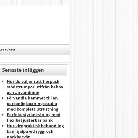
gssäcken
Senaste inläggen
Hur du väljer rätt flerpack
stödstrumpor utifrån behov
och användning
Förvandla hemmet till en
personlig boxningsstudio
med komplett utrustning
Perfekt styrketräning med
flexibel justerbar bänk
Hur kiropraktisk behandling
kan hjälpa vid rygg- och
nackbesvär