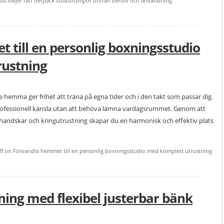
u väljer rätt flerpack stödstrumpor utifrån behov och användning
 till en personlig boxningsstudio
rustning
 hemma ger frihet att träna på egna tider och i den takt som passar dig.
professionell känsla utan att behöva lämna vardagsrummet. Genom att
handskar och kringutrustning skapar du en harmonisk och effektiv plats
f
on Förvandla hemmet till en personlig boxningsstudio med komplett utrustning
ning med flexibel justerbar bänk