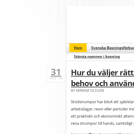
Hem
Svenska Boxningsförbu
Största namnen i boxning
31
Hur du väljer rät
Mar
'26
behov och använ
BY MIRIAM OLSSON
Stödstrumpor har blivit ett självkla
arbetsdagar, resor eller perioder m
ett praktiskt och ekonomiskt alterna
rena strumpor till hands, samtidigt 