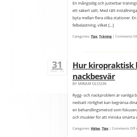
En mångsidig och justerbar tränings
ett säkert sätt. Med rätt inställnin
byta mellan flera olika stationer. En
felbelastning, vilket […]
Categories:
Tips
,
Träning
|
Comments Of
31
Hur kiropraktisk 
Mar
'25
nackbesvär
BY MIRIAM OLSSON
Rygg- och nackproblem är vanliga b
nedsatt rörlighet kan begränsa dina m
en behandlingsmetod som fokuserar 
och muskler för att minska smärta o
Categories:
Hälsa
,
Tips
|
Comments Off
o