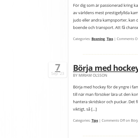
För dig som är passionerad kring k
av världens mest prestigefyllda k
judo eller andra kampsporter, kan d
boende och transport. Att få chanse
Categories:
Boxning
,
Tips
|
Comments Of
7
Börja med hockey 
Sep
'23
BY MIRIAM OLSSON
Börja med hockey för de yngre i fa
till när man försöker lära ut den ko
hantera skridskor och puckar. Det 
viktigt, så […]
Categories:
Tips
|
Comments Off
on Börja