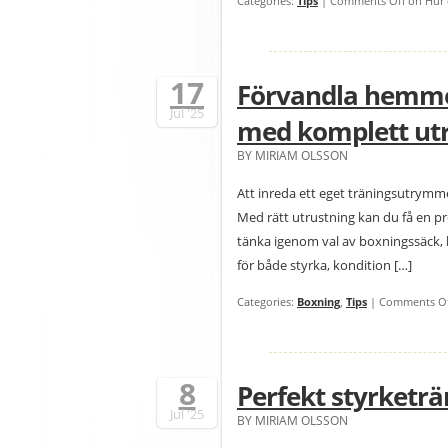
Categories:
Tips
|
Comments Off
on Hur d
17
Förvandla hemmet
Jul
'25
med komplett ut
BY MIRIAM OLSSON
Att inreda ett eget träningsutrymme
Med rätt utrustning kan du få en 
tänka igenom val av boxningssäck, 
för både styrka, kondition […]
Categories:
Boxning
,
Tips
|
Comments Of
8
Perfekt styrketrä
Jul
'25
BY MIRIAM OLSSON