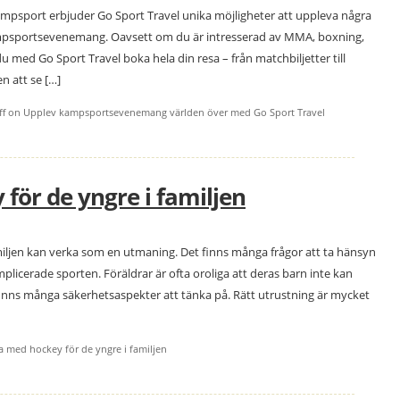
ampsport erbjuder Go Sport Travel unika möjligheter att uppleva några
ampsportsevenemang. Oavsett om du är intresserad av MMA, boxning,
u med Go Sport Travel boka hela din resa – från matchbiljetter till
n att se […]
f
on Upplev kampsportsevenemang världen över med Go Sport Travel
för de yngre i familjen
miljen kan verka som en utmaning. Det finns många frågor att ta hänsyn
mplicerade sporten. Föräldrar är ofta oroliga att deras barn inte kan
finns många säkerhetsaspekter att tänka på. Rätt utrustning är mycket
 med hockey för de yngre i familjen