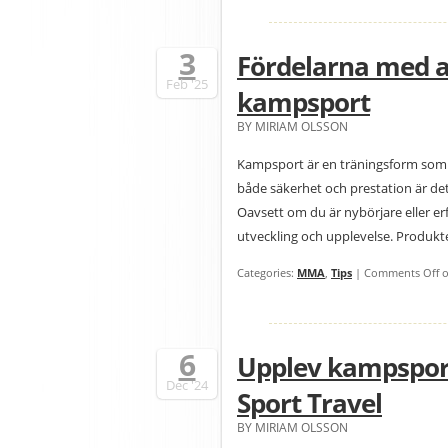
3
Fördelarna med a
Feb
'25
kampsport
BY MIRIAM OLSSON
Kampsport är en träningsform som 
både säkerhet och prestation är det
Oavsett om du är nybörjare eller er
utveckling och upplevelse. Produkt
Categories:
MMA
,
Tips
|
Comments Off
o
6
Upplev kampspor
Dec
'24
Sport Travel
BY MIRIAM OLSSON