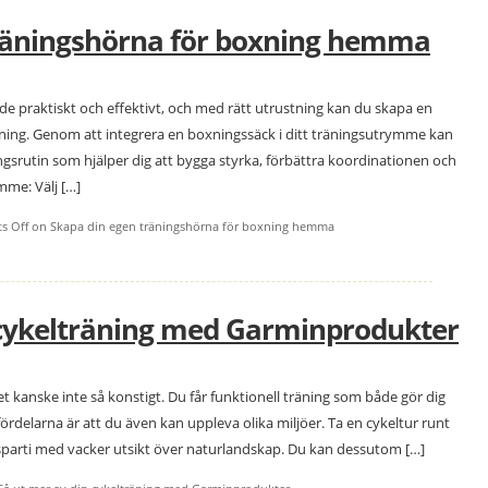
räningshörna för boxning hemma
de praktiskt och effektivt, och med rätt utrustning kan du skapa en
ning. Genom att integrera en boxningssäck i ditt träningsutrymme kan
ingsrutin som hjälper dig att bygga styrka, förbättra koordinationen och
mme: Välj […]
s Off
on Skapa din egen träningshörna för boxning hemma
 cykelträning med Garminprodukter
et kanske inte så konstigt. Du får funktionell träning som både gör dig
ördelarna är att du även kan uppleva olika miljöer. Ta en cykeltur runt
 skogsparti med vacker utsikt över naturlandskap. Du kan dessutom […]