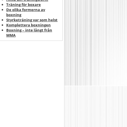
Träning för boxare
De olika formerna av
boxning
Styrketräning var som helst
Komplettera boxningen
Boxning – inte långt från
MMA