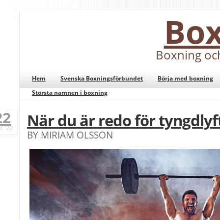
Bo
Boxning oc
Hem
Svenska Boxningsförbundet
Börja med boxning
Största namnen i boxning
22
När du är redo för tyngdlyf
c
'22
BY MIRIAM OLSSON