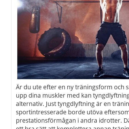
Är du ute efter en ny träningsform och
upp dina muskler med kan tyngdlyftning
alternativ. Just tyngdlyftning är en trän
sportintresserade borde utöva eftersom
prestationsförmågan i andra idrotter. 
ett bra sätt att komplettera annan trä