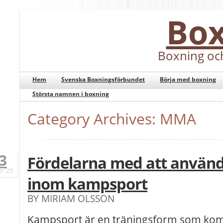
Bo
Boxning oc
Hem
Svenska Boxningsförbundet
Börja med boxning
Största namnen i boxning
Category Archives: MMA
3
Fördelarna med att använd
b
'25
inom kampsport
BY MIRIAM OLSSON
Kampsport är en träningsform som komb