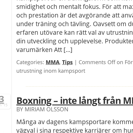
smidighet och mentalt fokus. För att m
och prestation är det avgörande att anv
under träning och tävling. Oavsett om du
erfaren utövare kan rätt val av utrustni
din utveckling och upplevelse. Produkte
varumärken Att […]
Categories:
MMA
,
Tips
|
Comments Off
on För
utrustning inom kampsport
3
Boxning – inte långt från 
n
'15
BY MIRIAM OLSSON
Många av dagens kampsportare kommer fö
vägval i sina respektive karriärer om huru